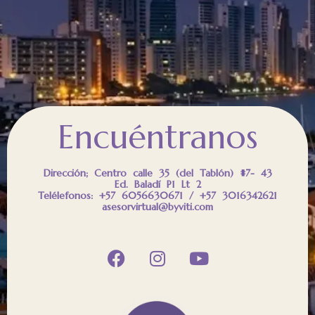
Encuéntranos
Dirección; Centro calle 35 (del Tablón) #7- 43
Ed. Baladí P1 Lt 2
Telélefonos: +57 6056630671 / +57 3016342621
asesorvirtual@byviti.com