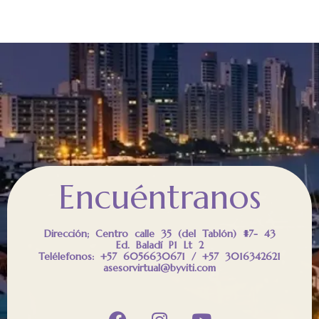
Encuéntranos
Dirección; Centro calle 35 (del Tablón) #7- 43
Ed. Baladí P1 Lt 2
Telélefonos: +57 6056630671 / +57 3016342621
asesorvirtual@byviti.com