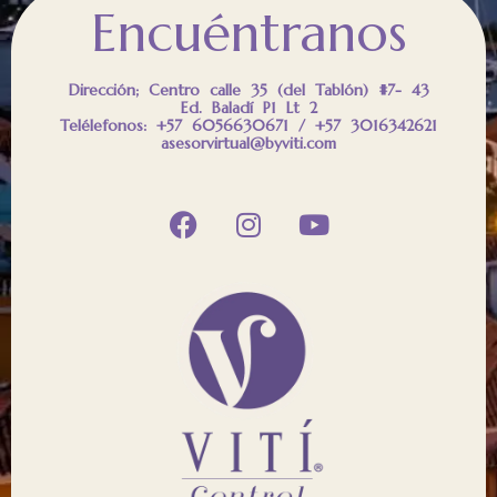
Encuéntranos
Dirección; Centro calle 35 (del Tablón) #7- 43
Ed. Baladí P1 Lt 2
Telélefonos: +57 6056630671 / +57 3016342621
asesorvirtual@byviti.com