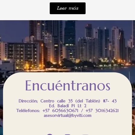
Leer más
Encuéntranos
Dirección; Centro calle 35 (del Tablón) #7- 43
Ed. Baladí P1 Lt 2
Telélefonos: +57 6056630671 / +57 3016342621
asesorvirtual@byviti.com