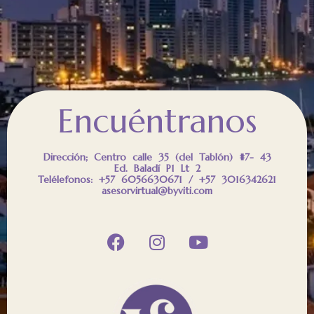
Encuéntranos
Dirección; Centro calle 35 (del Tablón) #7- 43
Ed. Baladí P1 Lt 2
Telélefonos: +57 6056630671 / +57 3016342621
asesorvirtual@byviti.com