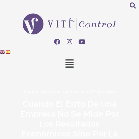
Conversaciones de Valor
,
Viti Woman
Cuando El Éxito De Una
Empresa No Se Mide Por
Los Resultados
Económicos Sino Por La