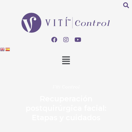
Viti Control
Recuperación
postquirúrgica facial:
Etapas y cuidados