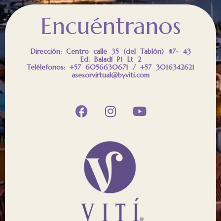
Encuéntranos
Dirección; Centro calle 35 (del Tablón) #7- 43
Ed. Baladí P1 Lt 2
Telélefonos: +57 6056630671 / +57 3016342621
asesorvirtual@byviti.com