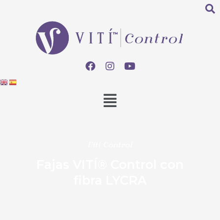
Viti Control
Fajas VITÍ® Control con
fibra LYCRA