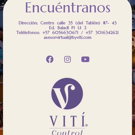
Encuéntranos
Dirección; Centro calle 35 (del Tablón) #7- 43
Ed. Baladí P1 Lt 2
Telélefonos: +57 6056630671 / +57 3016342621
asesorvirtual@byviti.com