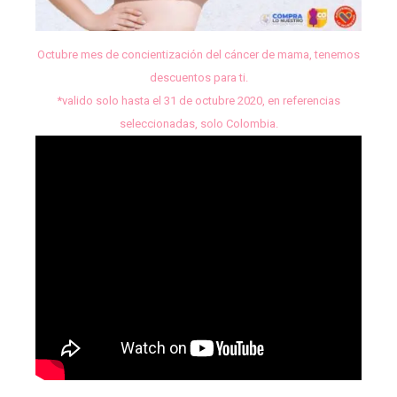
Octubre mes de concientización del cáncer de mama, tenemos
descuentos para ti.
*valido solo hasta el 31 de octubre 2020, en referencias
seleccionadas, solo Colombia.