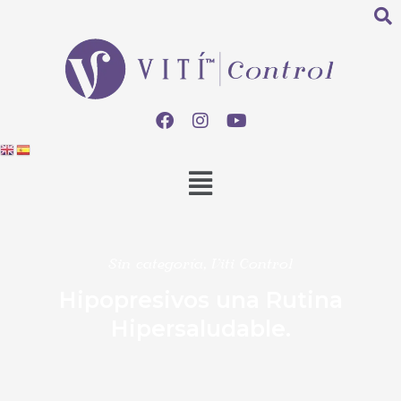
Sin categoría
,
Viti Control
Hipopresivos una Rutina
Hipersaludable.