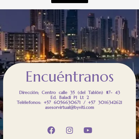
Encuéntranos
Dirección; Centro calle 35 (del Tablón) #7- 43
Ed. Baladí P1 Lt 2
Telélefonos: +57 6056630671 / +57 3016342621
asesorvirtual@byviti.com