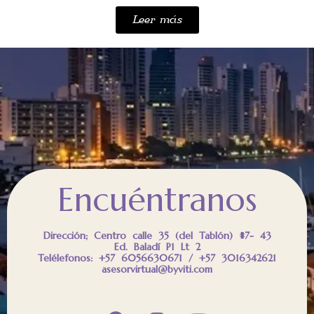
Leer más
Encuéntranos
Dirección; Centro calle 35 (del Tablón) #7- 43
Ed. Baladí P1 Lt 2
Telélefonos: +57 6056630671 / +57 3016342621
asesorvirtual@byviti.com