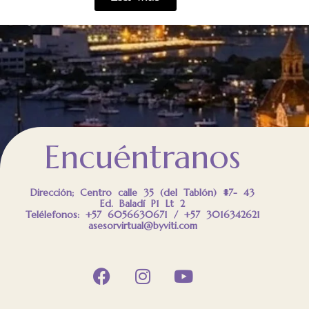
Encuéntranos
Dirección; Centro calle 35 (del Tablón) #7- 43
Ed. Baladí P1 Lt 2
Telélefonos: +57 6056630671 / +57 3016342621
asesorvirtual@byviti.com