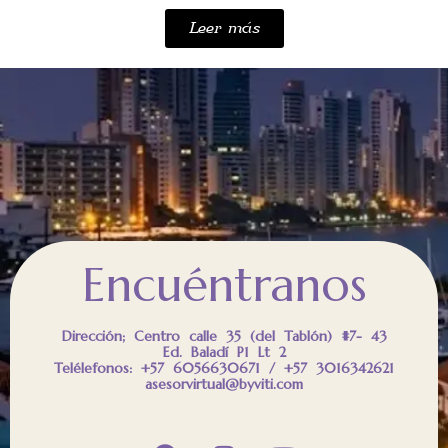
Leer más
Encuéntranos
Dirección; Centro calle 35 (del Tablón) #7- 43
Ed. Baladí P1 Lt 2
Telélefonos: +57 6056630671 / +57 3016342621
asesorvirtual@byviti.com