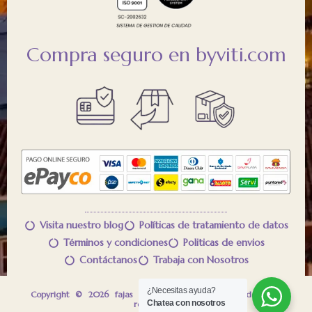
Compra seguro en byviti.com
Visita nuestro blog
Políticas de tratamiento de datos
Términos y condiciones
Politicas de envios
Contáctanos
Trabaja con Nosotros
¿Necesitas ayuda?
™
Copyright © 2026 fajas VITÍ
Control Todos los derechos
Chatea con nosotros
reservados.