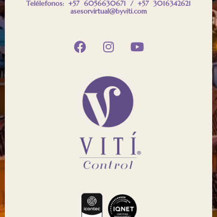
Telélefonos: +57 6056630671 / +57 3016342621
asesorvirtual@byviti.com