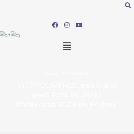
Prensa
,
Viti Control
VITÍ™CONTROL asistirá al
gran Foro Mujeres
Poderosas 2023 de Forbes