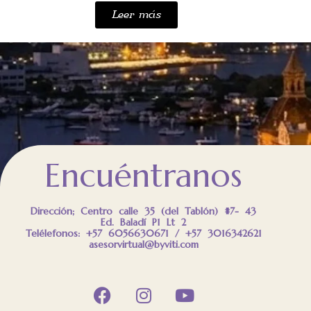
Leer más
Encuéntranos
Dirección; Centro calle 35 (del Tablón) #7- 43
Ed. Baladí P1 Lt 2
Telélefonos: +57 6056630671 / +57 3016342621
asesorvirtual@byviti.com