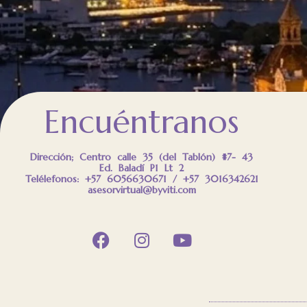
Encuéntranos
Dirección; Centro calle 35 (del Tablón) #7- 43
Ed. Baladí P1 Lt 2
Telélefonos: +57 6056630671 / +57 3016342621
asesorvirtual@byviti.com