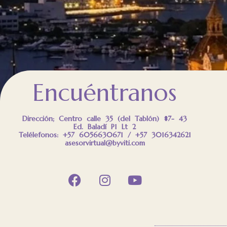
Encuéntranos
Dirección; Centro calle 35 (del Tablón) #7- 43
Ed. Baladí P1 Lt 2
Telélefonos: +57 6056630671 / +57 3016342621
asesorvirtual@byviti.com