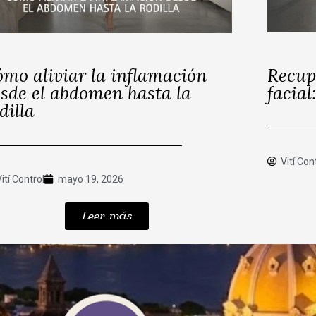
mo aliviar la inflamación
Recup
sde el abdomen hasta la
facial
dilla
Vití Con
Vití Control
mayo 19, 2026
Leer más