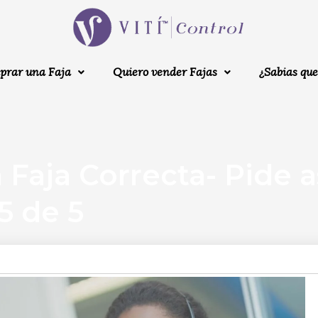
prar una Faja
Quiero vender Fajas
¿Sabias que
a Faja Correcta- Pide 
5 de 5