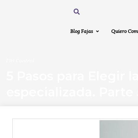
Blog Fajas
Quiero Com
Viti Control
5 Pasos para Elegir l
especializada. Parte 