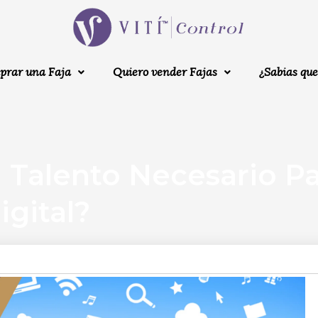
prar una Faja
Quiero vender Fajas
¿Sabias que
 Talento Necesario Pa
gital?