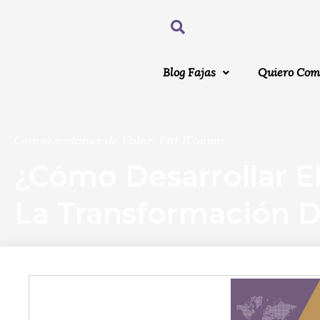
Blog Fajas
Quiero Com
Conversaciones de Valor
,
Viti Woman
¿Cómo Desarrollar El
La Transformación Di