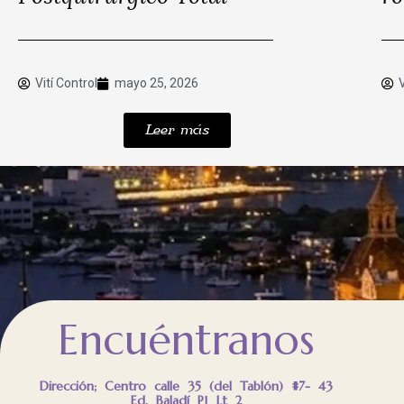
Vití Control
mayo 25, 2026
Leer más
Encuéntranos
Dirección; Centro calle 35 (del Tablón) #7- 43
Ed. Baladí P1 Lt 2