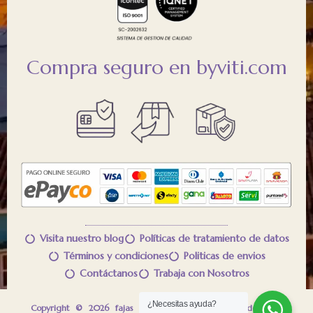
Compra seguro en byviti.com
Visita nuestro blog
Políticas de tratamiento de datos
Términos y condiciones
Politicas de envios
Contáctanos
Trabaja con Nosotros
¿Necesitas ayuda?
™
Copyright © 2026 fajas VITÍ
Control Todos los derechos