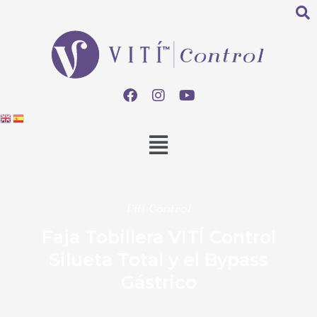
Viti Control
Faja Tobillera VITÍ Control
Silueta Total y el Bypass
Gástrico