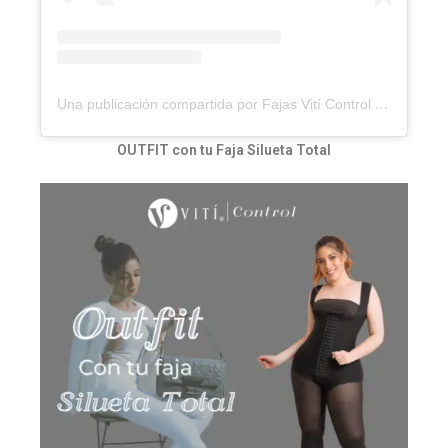
Una publicación compartida por Fajas Vití Control ®? (@viticontrol)
OUTFIT
con tu Faja Silueta Total