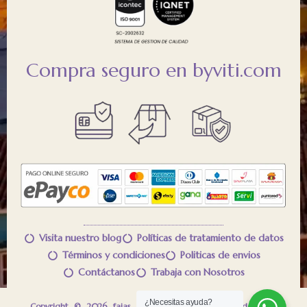
Compra seguro en byviti.com
Visita nuestro blog
Políticas de tratamiento de datos
Términos y condiciones
Politicas de envios
Contáctanos
Trabaja con Nosotros
¿Necesitas ayuda?
™
Copyright © 2026 fajas VITÍ
Control Todos los derechos