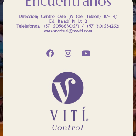
Encuéntranos
Dirección; Centro calle 35 (del Tablón) #7- 43
Ed. Baladí P1 Lt 2
Telélefonos: +57 6056630671 / +57 3016342621
asesorvirtual@byviti.com