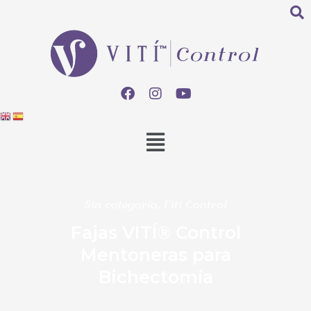
Sin categoría
,
Viti Control
Fajas VITÍ® Control
Mentoneras para
Bichectomía