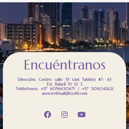
Encuéntranos
Dirección; Centro calle 35 (del Tablón) #7- 43
Ed. Baladí P1 Lt 2
Telélefonos: +57 6056630671 / +57 3016342621
asesorvirtual@byviti.com