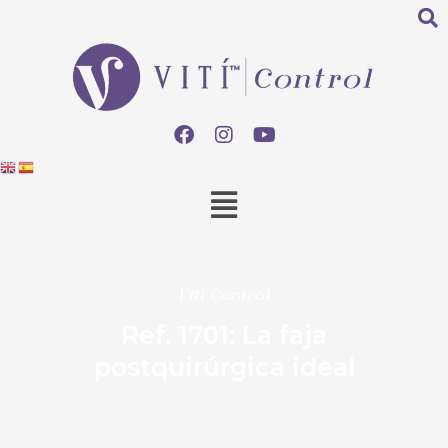
Viti Control
Ref. 1701: La faja
postquirúrgica ideal