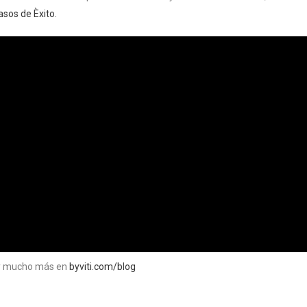
asos de Èxito.
o y mucho más en
byviti.com/blog