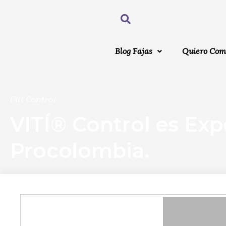
Blog Fajas
Quiero Com
Viti Control
VITÍ® Control es E
Procolombia.