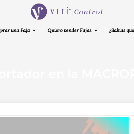
prar una Faja
Quiero vender Fajas
¿Sabias que
xportador en la MACR