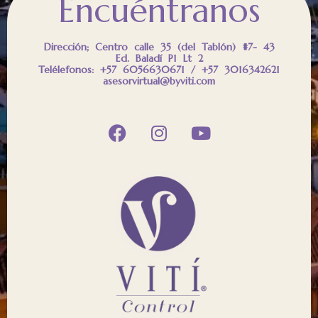
Encuéntranos
Dirección; Centro calle 35 (del Tablón) #7- 43
Ed. Baladí P1 Lt 2
Telélefonos: +57 6056630671 / +57 3016342621
asesorvirtual@byviti.com