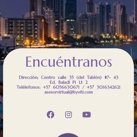
Encuéntranos
Dirección; Centro calle 35 (del Tablón) #7- 43
Ed. Baladí P1 Lt 2
Telélefonos: +57 6056630671 / +57 3016342621
asesorvirtual@byviti.com