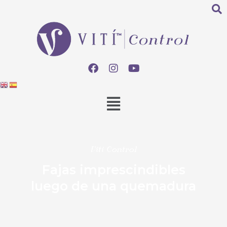
Viti Control
Fajas imprescindibles
luego de una quemadura